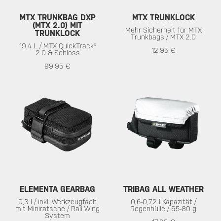
MTX TRUNKBAG DXP
MTX TRUNKLOCK
(MTX 2.0) MIT
Mehr Sicherheit für MTX
TRUNKLOCK
Trunkbags / MTX 2.0
19,4 L / MTX QuickTrack®
12.95 €
2.0 & Schloss
99.95 €
ELEMENTA GEARBAG
TRIBAG ALL WEATHER
0,3 l / inkl. Werkzeugfach
0,6-0,72 l Kapazität /
mit Miniratsche / Rail Wing
Regenhülle / 65-80 g
System