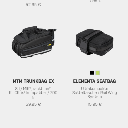
17.95 €
52.95 €
MTM TRUNKBAG EX
ELEMENTA SEATBAG
8 l / MIK®, racktime®,
Ultrakompakte
KLICKfix® kompatibel / 700
Satteltasche / Rail Wing
g
System
59.95 €
15.95 €