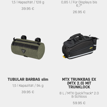
1,5 l Kapazität / 128 g
0,85 l / Für Displays bis
6,7"
39.95 €
26.95 €
TUBULAR BARBAG slim
MTX TRUNKBAG EX
(MTX 2.0) MIT
1,5 l Kapazität / 94 g
TRUNKLOCK
39.95 €
8 L / MTX QuickTrack® 2.0
& Schloss
59.95 €