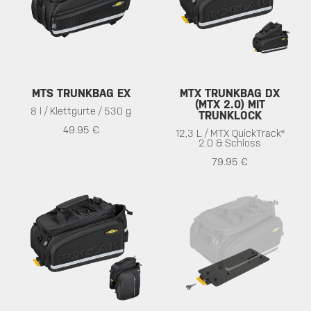
MTS TRUNKBAG EX
MTX TRUNKBAG DX
(MTX 2.0) MIT
8 l / Klettgurte / 530 g
TRUNKLOCK
49.95 €
12,3 L / MTX QuickTrack®
2.0 & Schloss
79.95 €