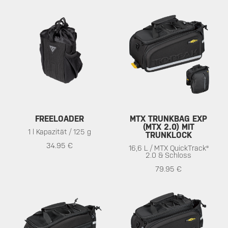
FREELOADER
MTX TRUNKBAG EXP
(MTX 2.0) MIT
1 l Kapazität / 125 g
TRUNKLOCK
34.95 €
16,6 L / MTX QuickTrack®
2.0 & Schloss
79.95 €