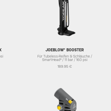
X
JOEBLOW® BOOSTER
psi
Für Tubeless-Reifen & Schläuche /
SmartHead® / 11 bar / 160 psi
189.95 €