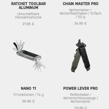
RATCHET TOOLBAR
CHAIN MASTER PRO
ALUMINUM
Kettennieter +
Kettenfixierhaken / 13-fach
Umschaltbare
/ 50 g
Feinzahnratsche
34.95 €
21.95 €
NANO 11
POWER LEVER PRO
11 Funktionen / 74 g
Reifenheber /
Kettenschlosszange /
36.95 €
Kettennieter
29.95 €