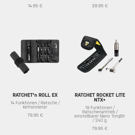
14.95 €
39.95 €
RATCHET'n ROLL EX
RATCHET ROCKET LITE
NTX+
14 Funktionen / Ratsche /
Kettennieter
19 Funktionen /
Ratschenantrieb /
79.95 €
einstellbarer Nano TorqBit
/ 240 g
79.95 €