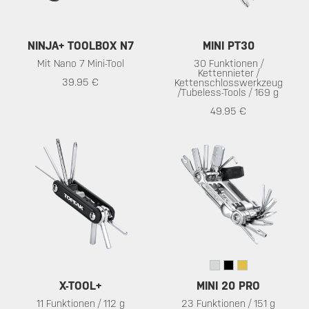
NINJA+ TOOLBOX N7
MINI PT30
Mit Nano 7 Mini-Tool
30 Funktionen /
Kettennieter /
39.95 €
Kettenschlosswerkzeug
/Tubeless-Tools / 169 g
49.95 €
X-TOOL+
MINI 20 PRO
11 Funktionen / 112 g
23 Funktionen / 151 g