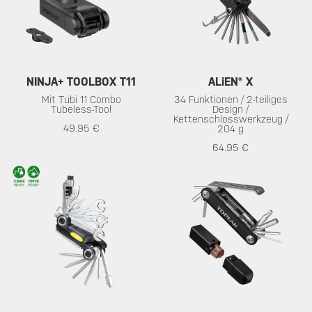
NINJA+ TOOLBOX T11
ALiEN® X
Mit Tubi 11 Combo
34 Funktionen / 2-teiliges
Tubeless-Tool
Design /
Kettenschlosswerkzeug /
49.95 €
204 g
64.95 €