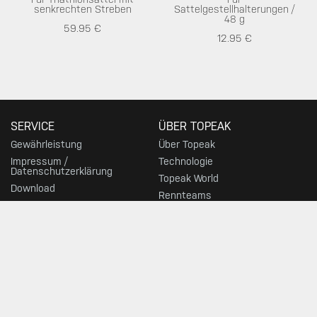
senkrechten Streben
Sattelgestellhalterungen /
48 g
59.95 €
12.95 €
SERVICE
ÜBER TOPEAK
Gewährleistung
Über Topeak
Impressum /
Technologie
Datenschutzerklärung
Topeak World
Download
Rennteams
Kundenservice
News
Supportforum
HÄNDLER
TOP KATEGORIEN
Händlersuche
Fahrradpumpen
Werkzeuge
Bikepacking