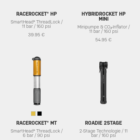
RACEROCKET® HP
HYBRIDROCKET HP
MINI
SmartHead® ThreadLock /
11 bar / 160 psi
Minipumpe & CO₂-Inflator /
11 bar / 160 psi
39.95 €
54.95 €
RACEROCKET® MT
ROADIE 2STAGE
SmartHead® ThreadLock /
2-Stage Technologie / 11
6 bar / 90 psi
bar / 160 psi