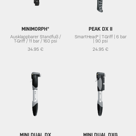
MINIMORPH®
PEAK DX II
Ausklappbarer Standfuß /
SmartHead® | T-Griff | 6 bar
T-Griff / 11 bar / 160 psi
| 90 psi
34.95 €
24.95 €
MINI DUAL DX
MINI DUAL DXG