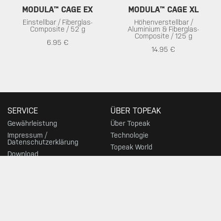
MODULA™ CAGE EX
MODULA™ CAGE XL
Einstellbar / Fiberglas-
Höhenverstellbar /
Composite / 52 g
Aluminium & Fiberglas-
Composite / 125 g
6.95 €
14.95 €
SERVICE
ÜBER TOPEAK
Gewährleistung
Über Topeak
Impressum /
Technologie
Datenschutzerklärung
Topeak World
Download
Rennteams
Kundenservice
News
Supportforum
HÄNDLER
TOP KATEGORIEN
Händlersuche
Fahrradpumpen