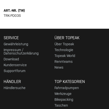
ART.-NR. (TW)
TRK-PD03S
SERVICE
ÜBER TOPEAK
Gewährleistung
Über Topeak
Impressum /
Technologie
Datenschutzerklärung
Topeak World
Download
Rennteams
Kundenservice
News
Supportforum
HÄNDLER
TOP KATEGORIEN
Händlersuche
Fahrradpumpen
Werkzeuge
Bikepacking
Taschen