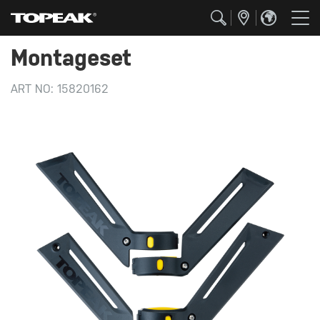
Montageset
ART NO:
15820162