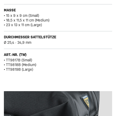
MASSE
• 15 x 9 x 9 cm (Small)
• 18,5 x 11,5 x 11 cm (Medium)
• 23 x 13 x 11 cm (Large)
DURCHMESSER SATTELSTÜTZE
Ø 25,4 - 34,9 mm
ART.-NR. (TW)
• TT9817B (Small)
• TT9818B (Medium)
• TT9819B (Large)