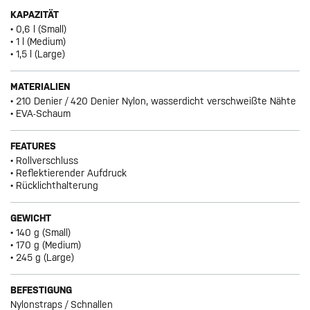
KAPAZITÄT
• 0,6 l (Small)
• 1 l (Medium)
• 1,5 l (Large)
MATERIALIEN
• 210 Denier / 420 Denier Nylon, wasserdicht verschweißte Nähte
• EVA-Schaum
FEATURES
• Rollverschluss
• Reflektierender Aufdruck
• Rücklichthalterung
GEWICHT
• 140 g (Small)
• 170 g (Medium)
• 245 g (Large)
BEFESTIGUNG
Nylonstraps / Schnallen