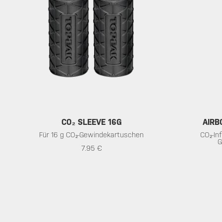
CO₂ SLEEVE 16G
AIRB
Für 16 g CO₂-Gewindekartuschen
CO₂-Inf
G
7.95 €