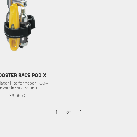
OOSTER RACE POD X
lator | Reifenheber | CO₂-
ewindekartuschen
39.95 €
1
of
1