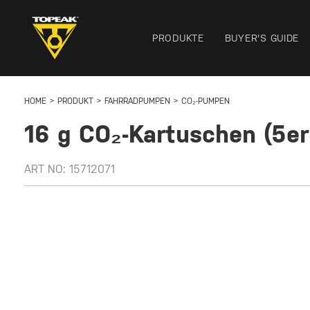
PRODUKTE
BUYER'S GUIDE
HOME
PRODUKT
FAHRRADPUMPEN
CO₂-PUMPEN
16 g CO₂-Kartuschen (5er
ART NO:
15712071