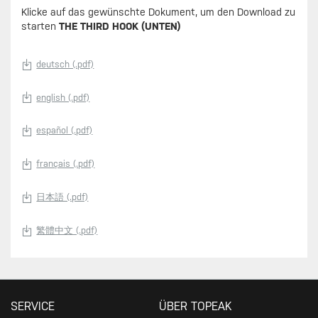
Klicke auf das gewünschte Dokument, um den Download zu
starten
THE THIRD HOOK (UNTEN)
deutsch (.pdf)
english (.pdf)
español (.pdf)
français (.pdf)
日本語 (.pdf)
繁體中文 (.pdf)
SERVICE
ÜBER TOPEAK