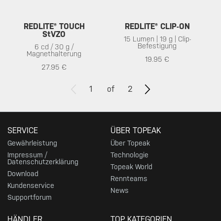
REDLITE® TOUCH
REDLITE® CLIP-ON
StVZO
15 Lumen | 19 g | Clip-
Befestigung
6 cd / 30 g /
Magnethalterung
19.95 €
27.95 €
1
of
2
SERVICE
ÜBER TOPEAK
Gewährleistung
Über Topeak
Impressum /
Technologie
Datenschutzerklärung
Topeak World
Download
Rennteams
Kundenservice
News
Supportforum
HÄNDLER
TOP KATEGORIEN