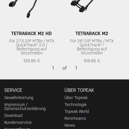
TETRARACK M2 HD
TETRARACK M2
Für 27,5-29" MTBs / MTX
Für 26"-29" MTBs / MTX
QuickTrack® 2.0 /
QuickTrack® /
Befestigung auf
Befestigung auf
Sitzstreben
Sitzstreben
129.95 €
109.95 €
1
of
1
SERVICE
ÜBER TOPEAK
Gewährleistung
Über Topeak
Impressum /
Technologie
Datenschutzerklärung
Topeak World
Download
Rennteams
Kundenservice
News