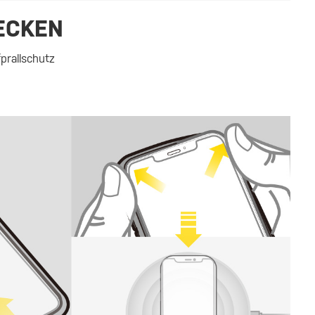
ECKEN
prallschutz