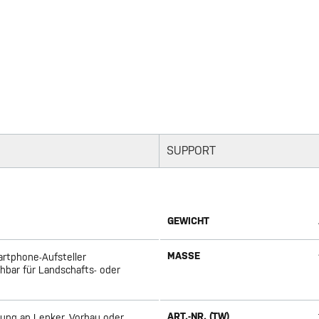
SUPPORT
GEWICHT
MASSE
martphone-Aufsteller
ehbar für Landschafts- oder
ART.-NR. (TW)
ung an Lenker, Vorbau oder