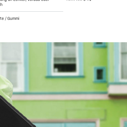
ch
ite / Gummi