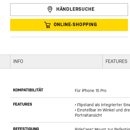
HÄNDLERSUCHE
ONLINE-SHOPPING
INFO
FEATURES
KOMPATIBILITÄT
Für iPhone 15 Pro
FEATURES
• Flipstand als integrierter S
• Einstellbar im Winkel und dr
Portraitansicht
BEFESTIGUNG
RideCase® Mount zur Befestig