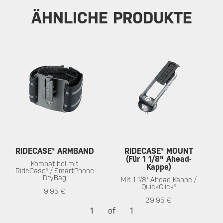
ÄHNLICHE PRODUKTE
RIDECASE® ARMBAND
RIDECASE® MOUNT
(Für 1 1/8" Ahead-
Kompatibel mit
Kappe)
RideCase® / SmartPhone
DryBag
Mit 1 1/8" Ahead Kappe /
QuickClick®
9.95 €
29.95 €
1
of
1