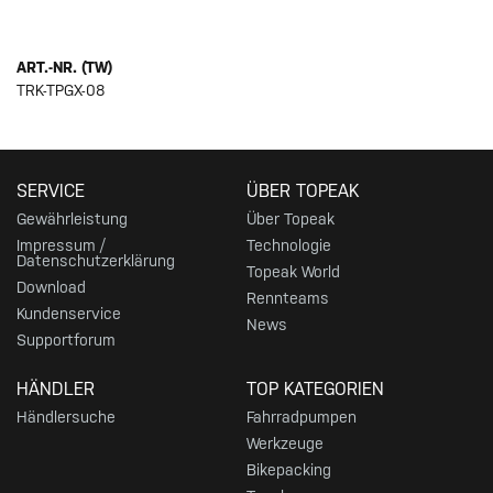
ART.-NR. (TW)
TRK-TPGX-08
SERVICE
ÜBER TOPEAK
Gewährleistung
Über Topeak
Impressum /
Technologie
Datenschutzerklärung
Topeak World
Download
Rennteams
Kundenservice
News
Supportforum
HÄNDLER
TOP KATEGORIEN
Händlersuche
Fahrradpumpen
Werkzeuge
Bikepacking