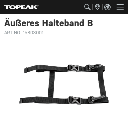
Äußeres Halteband B
ART NO:
15803001