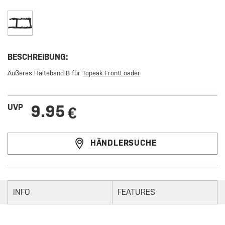
BESCHREIBUNG:
Äußeres Halteband B für
Topeak FrontLoader
9.95
UVP
€
HÄNDLERSUCHE
INFO
FEATURES