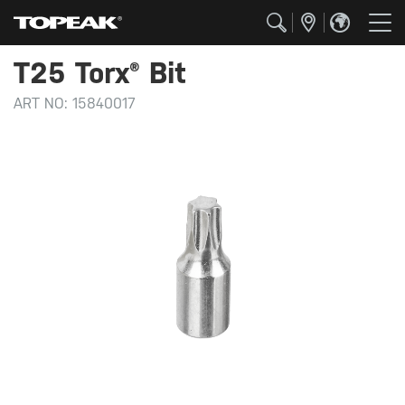
T25 Torx® Bit
ART NO:
15840017