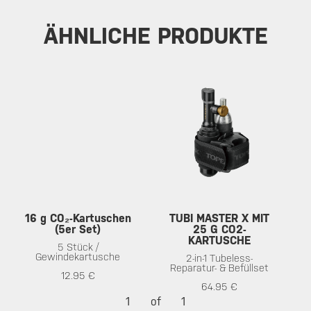
ÄHNLICHE PRODUKTE
16 g CO₂-Kartuschen
TUBI MASTER X MIT
(5er Set)
25 G CO2-
KARTUSCHE
5 Stück /
Gewindekartusche
2-in-1 Tubeless-
Reparatur- & Befüllset
12.95 €
64.95 €
1
of
1